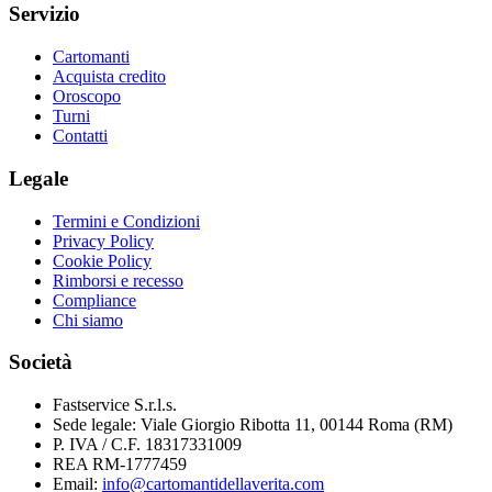
Servizio
Cartomanti
Acquista credito
Oroscopo
Turni
Contatti
Legale
Termini e Condizioni
Privacy Policy
Cookie Policy
Rimborsi e recesso
Compliance
Chi siamo
Società
Fastservice S.r.l.s.
Sede legale:
Viale Giorgio Ribotta 11, 00144 Roma (RM)
P. IVA / C.F.
18317331009
REA
RM-1777459
Email:
info@cartomantidellaverita.com