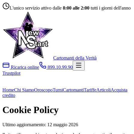
L'unico servizio attivo dalle
8:00 alle 2:00
tutti i giorni dell'anno
Cartomanti della Verità
Ricarica online
899.10.99.90
Trustpilot
Home
Chi Siamo
Oroscopo
Turni
Cartomanti
Tariffe
Articoli
Acquista
credito
Cookie Policy
Ultimo aggiornamento:
12 maggio 2026