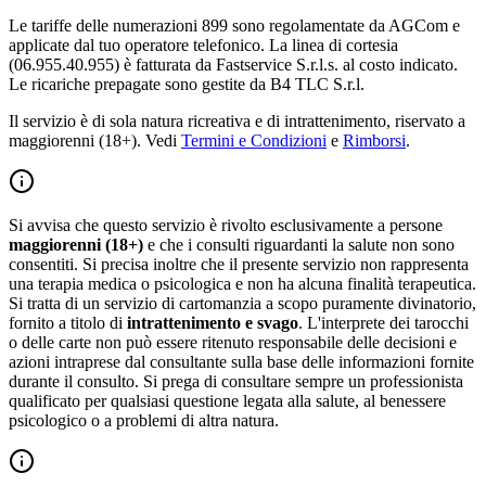
Le tariffe delle numerazioni 899 sono regolamentate da AGCom e
applicate dal tuo operatore telefonico. La linea di cortesia
(06.955.40.955) è fatturata da Fastservice S.r.l.s. al costo indicato.
Le ricariche prepagate sono gestite da B4 TLC S.r.l.
Il servizio è di sola natura ricreativa e di intrattenimento, riservato a
maggiorenni (18+). Vedi
Termini e Condizioni
e
Rimborsi
.
Si avvisa che questo servizio è rivolto esclusivamente a persone
maggiorenni (18+)
e che i consulti riguardanti la salute non sono
consentiti. Si precisa inoltre che il presente servizio non rappresenta
una terapia medica o psicologica e non ha alcuna finalità terapeutica.
Si tratta di un servizio di cartomanzia a scopo puramente divinatorio,
fornito a titolo di
intrattenimento e svago
. L'interprete dei tarocchi
o delle carte non può essere ritenuto responsabile delle decisioni e
azioni intraprese dal consultante sulla base delle informazioni fornite
durante il consulto. Si prega di consultare sempre un professionista
qualificato per qualsiasi questione legata alla salute, al benessere
psicologico o a problemi di altra natura.