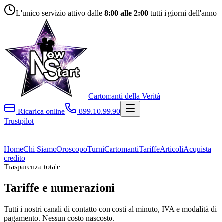
L'unico servizio attivo dalle
8:00 alle 2:00
tutti i giorni dell'anno
Cartomanti della Verità
Ricarica online
899.10.99.90
Trustpilot
Home
Chi Siamo
Oroscopo
Turni
Cartomanti
Tariffe
Articoli
Acquista
credito
Trasparenza totale
Tariffe e
numerazioni
Tutti i nostri canali di contatto con costi al minuto, IVA e modalità di
pagamento. Nessun costo nascosto.