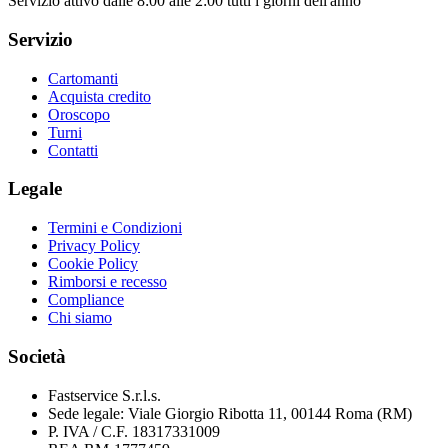
Servizio attivo dalle
8:00 alle 2:00 tutti i giorni dell'anno
Servizio
Cartomanti
Acquista credito
Oroscopo
Turni
Contatti
Legale
Termini e Condizioni
Privacy Policy
Cookie Policy
Rimborsi e recesso
Compliance
Chi siamo
Società
Fastservice S.r.l.s.
Sede legale:
Viale Giorgio Ribotta 11, 00144 Roma (RM)
P. IVA / C.F.
18317331009